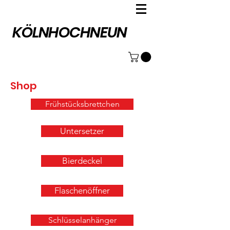
KÖLNHOCHNEUN
Shop
Frühstücksbrettchen
Untersetzer
Bierdeckel
Flaschenöffner
Schlüsselanhänger