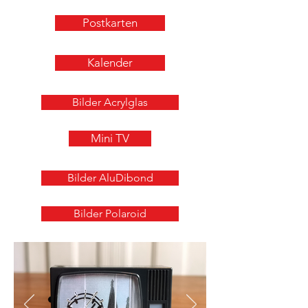
Postkarten
Kalender
Bilder Acrylglas
Mini TV
Bilder AluDibond
Bilder Polaroid