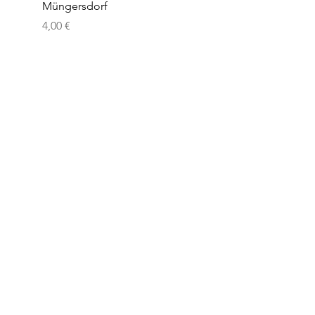
Müngersdorf
Klettenberg
Preis
Preis
4,00 €
4,00 €