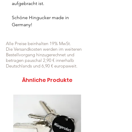
aufgebracht ist.
Schöne Hingucker made in
Germany!
Alle Preise beinhalten 19% MwSt.
Die Versandkosten werden im weiteren
Bestellvorgang hinzugerechnet und
betragen pauschal 2,90 € innerhalb
Deutschlands und 6,90 € europaweit.
Ähnliche Produkte