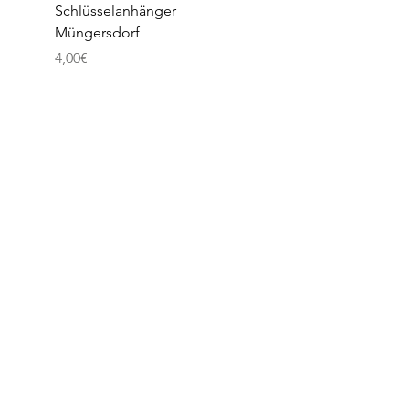
Schlüsselanhänger
Schlüsselanhänger
Müngersdorf
Klettenberg
Price
Price
4,00€
4,00€