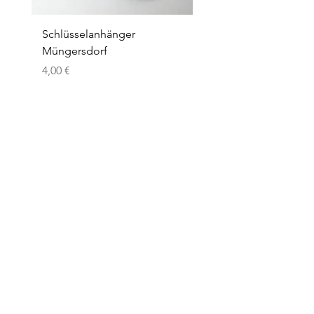
Schlüsselanhänger
Schlüsselanhänger
Müngersdorf
Klettenberg
Preis
Preis
4,00 €
4,00 €